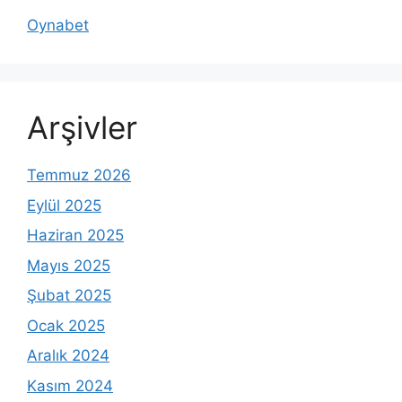
Oynabet
Arşivler
Temmuz 2026
Eylül 2025
Haziran 2025
Mayıs 2025
Şubat 2025
Ocak 2025
Aralık 2024
Kasım 2024