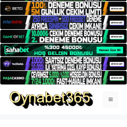
İçeriğe
atla
Menü