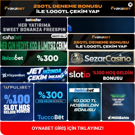
×
OYNABET GİRİŞ İÇİN TIKLAYINIZ!