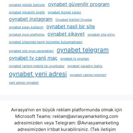
oynabet güvenilir program
oynabet günlük bahisler
oynabet güvenilir üyelik
oynabet hizmet süreci
oynabet instagram
Oynabet Kaliteli Oyunlar
oynabet nasil bir site
oynabet kolay kullanım
oynabet sikayet
oynabet oyun platformu
oynabet site girişi
oynabet sitesinde hangi hizmetler bulunmaktadır
oynabet telegram
oynabet slot oyun seçenekleri
oynabet tv canli maç
oynabet tv oyunları
oynabet yardım mobile ile uyumludur
oynabet yasadışı bahis
oynabet yeni adresi
oynabet çekme i̇şlemleri
yeni adresi oynabet
Avrasya'nın en büyük reklam platformunda olmak için
Microsoft Teams:
reklam@avrasyamarketing.com
adresimizden veya Telegram: @Avrasyamarketing
adresimizden irtibat kurabilirsiniz. (Tek iletişim