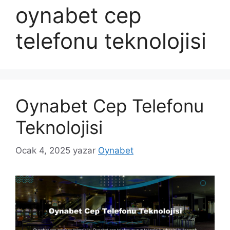
oynabet cep
telefonu teknolojisi
Oynabet Cep Telefonu
Teknolojisi
Ocak 4, 2025
yazar
Oynabet