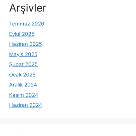
Arşivler
Temmuz 2026
Eylül 2025
Haziran 2025
Mayıs 2025
Şubat 2025
Ocak 2025
Aralık 2024
Kasım 2024
Haziran 2024