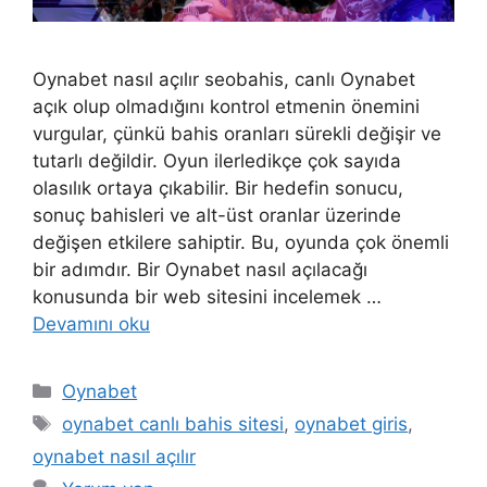
Oynabet nasıl açılır seobahis, canlı Oynabet
açık olup olmadığını kontrol etmenin önemini
vurgular, çünkü bahis oranları sürekli değişir ve
tutarlı değildir. Oyun ilerledikçe çok sayıda
olasılık ortaya çıkabilir. Bir hedefin sonucu,
sonuç bahisleri ve alt-üst oranlar üzerinde
değişen etkilere sahiptir. Bu, oyunda çok önemli
bir adımdır. Bir Oynabet nasıl açılacağı
konusunda bir web sitesini incelemek …
Devamını oku
Kategoriler
Oynabet
Etiketler
oynabet canlı bahis sitesi
,
oynabet giris
,
oynabet nasıl açılır