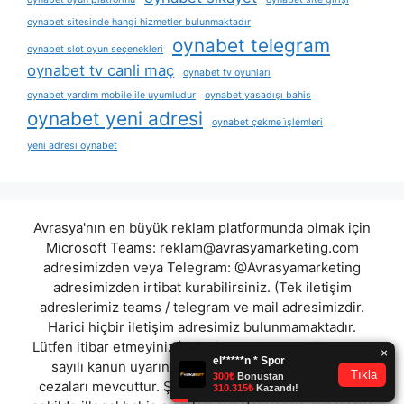
oynabet sitesinde hangi hizmetler bulunmaktadır
oynabet telegram
oynabet slot oyun seçenekleri
oynabet tv canli maç
oynabet tv oyunları
oynabet yardım mobile ile uyumludur
oynabet yasadışı bahis
oynabet yeni adresi
oynabet çekme i̇şlemleri
yeni adresi oynabet
Avrasya'nın en büyük reklam platformunda olmak için
Microsoft Teams:
reklam@avrasyamarketing.com
adresimizden veya Telegram: @Avrasyamarketing
adresimizden irtibat kurabilirsiniz. (Tek iletişim
adreslerimiz teams / telegram ve mail adresimizdir.
Harici hiçbir iletişim adresimiz bulunmamaktadır.
Lütfen itibar etmeyiniz.) Türkiye yasalarına göre 7258
sayılı kanun uyarınca yasa dışı bahis oynamanın
cezaları mevcuttur. Şu an bulunduğunuz site hiç bir