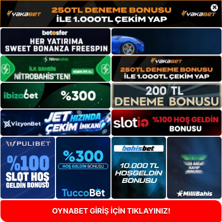
×
OYNABET GİRİŞ İÇİN TIKLAYINIZ!