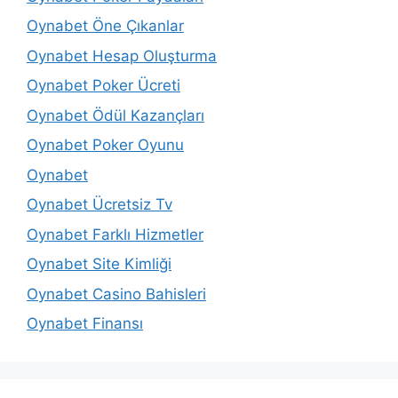
Oynabet Öne Çıkanlar
Oynabet Hesap Oluşturma
Oynabet Poker Ücreti
Oynabet Ödül Kazançları
Oynabet Poker Oyunu
Oynabet
Oynabet Ücretsiz Tv
Oynabet Farklı Hizmetler
Oynabet Site Kimliği
Oynabet Casino Bahisleri
Oynabet Finansı