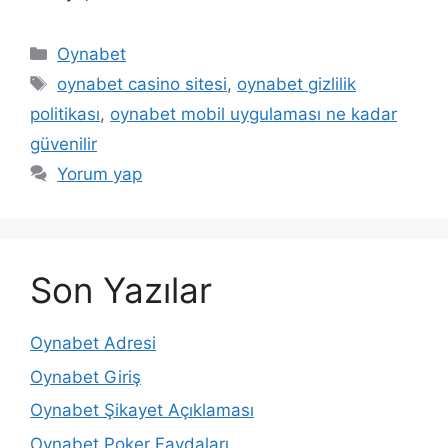
Kategoriler
Oynabet
Etiketler
oynabet casino sitesi
,
oynabet gizlilik
politikası
,
oynabet mobil uygulaması ne kadar
güvenilir
Yorum yap
Son Yazılar
Oynabet Adresi
Oynabet Giriş
Oynabet Şikayet Açıklaması
Oynabet Poker Faydaları