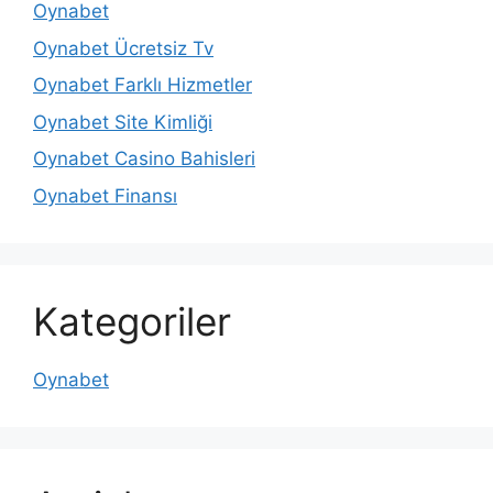
Oynabet
Oynabet Ücretsiz Tv
Oynabet Farklı Hizmetler
Oynabet Site Kimliği
Oynabet Casino Bahisleri
Oynabet Finansı
Kategoriler
Oynabet