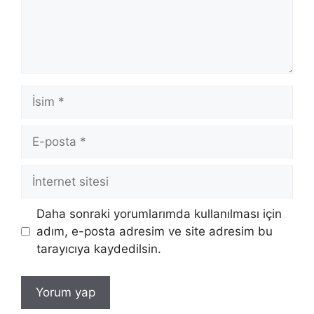
İsim
E-
posta
İnternet
sitesi
Daha sonraki yorumlarımda kullanılması için
adım, e-posta adresim ve site adresim bu
tarayıcıya kaydedilsin.