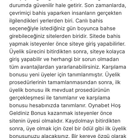
durumda güvenilir hale getirir. Son zamanlarda,
çevrimiçi bahis yaparken insanların gerçekten
ilgilendikleri yerlerden biri. Canlı bahis
seçeneğiyle istediğiniz gün boyunca bahse
girebileceğiniz sitelerden biridir. Sitede bahis
yapmak isteyenler önce siteye giriş yapabilirler.
Üyelik sürecini bitirdikten sonra, siteye kolayca
giriş yapabilir ve herhangi bir sorun olmadan
tüm avantajlardan yararlanabilirsiniz. Karşılama
bonusu yeni üyeler için tanımlanmıştır. Üyelik
prosedürlerinin tamamlanmasından sonra, ilk
üyelik bonusu ilk mevduat prosedürünün
gerçekleşmesi ile tanımlanır ve karşılama
bonusu hesabınızda tanımlanır. Oynabet Hoş
Geldiniz Bonus kazanmak isteyenler önce
sitenin üyesi olmalıdır. Kaydolmayı bitirdikten
sonra, üye olmak için özel bir ödül gibi ilk üyelik
bonusunuzu alacaksınız. Bir kereye özgü olarak