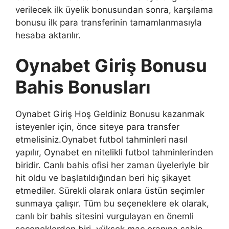
verilecek ilk üyelik bonusundan sonra, karşılama
bonusu ilk para transferinin tamamlanmasıyla
hesaba aktarılır.
Oynabet Giriş Bonusu
Bahis Bonusları
Oynabet Giriş Hoş Geldiniz Bonusu kazanmak
isteyenler için, önce siteye para transfer
etmelisiniz.Oynabet futbol tahminleri nasıl
yapılır, Oynabet en nitelikli futbol tahminlerinden
biridir. Canlı bahis ofisi her zaman üyeleriyle bir
hit oldu ve başlatıldığından beri hiç şikayet
etmediler. Sürekli olarak onlara üstün seçimler
sunmaya çalışır. Tüm bu seçeneklere ek olarak,
canlı bir bahis sitesini vurgulayan en önemli