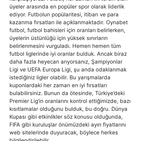
üyeler arasında en popüler spor olarak liderlik
ediyor. Futbolun popülaritesi, itibarı ve para
kazanma fırsatları ile açıklanmaktadır. Oynabet
futbol, futbol bahisleri için oranları belirlerken,
üyelerin üstünlüğü için yüksek sınırların
belirlenmesini vurguladı. Hemen hemen tüm
futbol liglerinde iyi oranlar bulduk. Ancak biraz
daha fazla heyecan arıyorsanız, Şampiyonlar
Ligi ve UEFA Europa Ligi, şu anda odaklanmak
istediğiniz ligler olabilir. Bu yarışmalarda
kuponlardaki her zaman en iyi fırsatları
bulabilirsiniz. Bunun da ötesinde, Türkiye’deki
Premier Lig’in oranlarını kontrol ettiğimizde, bazı
kısıtlamalar olduğunu bulduk, bu doğru. Dünya
Kupası gibi etkinlikler söz konusu olduğunda,
FIFA gibi kuruluşlar önümüzdeki ayın fiyatlarını
web sitelerinde duyuracak, böylece herkes
bilgilendirilebilir.