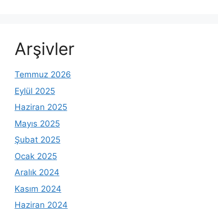
Arşivler
Temmuz 2026
Eylül 2025
Haziran 2025
Mayıs 2025
Şubat 2025
Ocak 2025
Aralık 2024
Kasım 2024
Haziran 2024