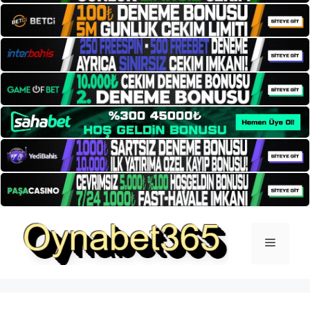
İçeriğe
atla
Menü