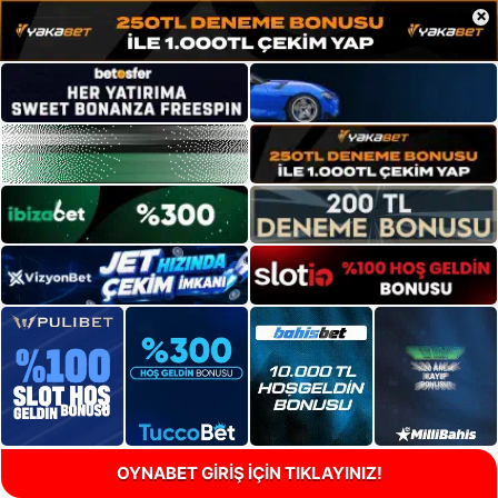
×
OYNABET GİRİŞ İÇİN TIKLAYINIZ!