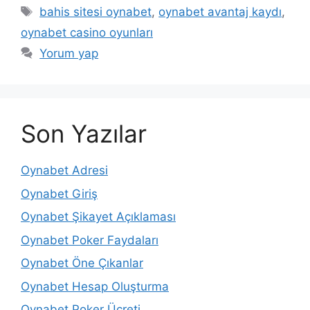
Etiketler
bahis sitesi oynabet
,
oynabet avantaj kaydı
,
oynabet casino oyunları
Yorum yap
Son Yazılar
Oynabet Adresi
Oynabet Giriş
Oynabet Şikayet Açıklaması
Oynabet Poker Faydaları
Oynabet Öne Çıkanlar
Oynabet Hesap Oluşturma
Oynabet Poker Ücreti