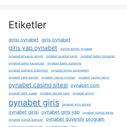
Etiketler
girisi oynabet
giris oynabet
giris yap oynabet
güncel adresi oynabet
oynabet altyapısı erişim
oynabet avantaj kaydı
oynabet bahis bonusları
oynabet bahis kazançları
oynabet bahis kullanımı
oynabet bağlantı stabilitesi
oynabet bingo seçenekleri
oynabet canlı bayiler
oynabet casino oyunları
oynabet casino radyo
oynabet casino sitesi
oynabet com
oynabet dark queen
oynabet destek hattı
oynabet erişim
oynabet giris
oynabet giris adresi
oynabet girisi
oynabet giris yap
oynabet güncel adres
oynabet güvenilir program
oynabet günlük bahisler
oynabet güvenilir üyelik
oynabet hizmet süreci