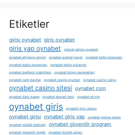
Etiketler
girisi oynabet
giris oynabet
giris yap oynabet
güncel adresi oynabet
oynabet altyapısı erişim
oynabet avantaj kaydı
oynabet bahis bonusları
oynabet bahis kazançları
oynabet bahis kullanımı
oynabet bağlantı stabilitesi
oynabet bingo seçenekleri
oynabet canlı bayiler
oynabet casino oyunları
oynabet casino radyo
oynabet casino sitesi
oynabet com
oynabet dark queen
oynabet destek hattı
oynabet erişim
oynabet giris
oynabet giris adresi
oynabet girisi
oynabet giris yap
oynabet güncel adres
oynabet güvenilir program
oynabet günlük bahisler
oynabet güvenilir üyelik
oynabet hizmet süreci