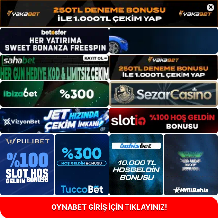
×
OYNABET GİRİŞ İÇİN TIKLAYINIZ!