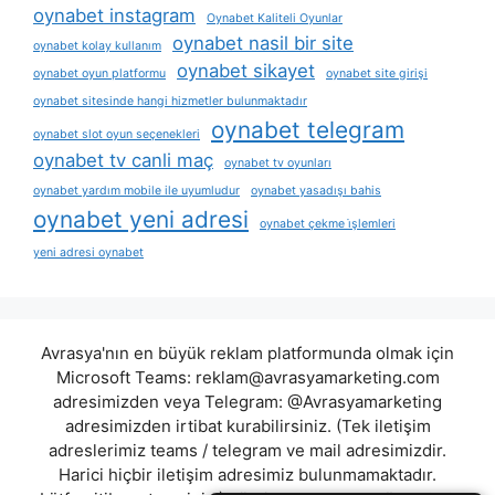
oynabet instagram
Oynabet Kaliteli Oyunlar
oynabet nasil bir site
oynabet kolay kullanım
oynabet sikayet
oynabet oyun platformu
oynabet site girişi
oynabet sitesinde hangi hizmetler bulunmaktadır
oynabet telegram
oynabet slot oyun seçenekleri
oynabet tv canli maç
oynabet tv oyunları
oynabet yardım mobile ile uyumludur
oynabet yasadışı bahis
oynabet yeni adresi
oynabet çekme i̇şlemleri
yeni adresi oynabet
Avrasya'nın en büyük reklam platformunda olmak için
Microsoft Teams:
reklam@avrasyamarketing.com
adresimizden veya Telegram: @Avrasyamarketing
adresimizden irtibat kurabilirsiniz. (Tek iletişim
adreslerimiz teams / telegram ve mail adresimizdir.
Harici hiçbir iletişim adresimiz bulunmamaktadır.