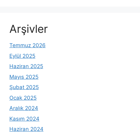
Arşivler
Temmuz 2026
Eylül 2025
Haziran 2025
Mayıs 2025
Şubat 2025
Ocak 2025
Aralık 2024
Kasım 2024
Haziran 2024