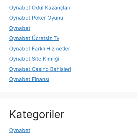
Oynabet Ödül Kazançları
Oynabet Poker Oyunu
Oynabet
Oynabet Ücretsiz Tv
Oynabet Farklı Hizmetler
Oynabet Site Kimliği
Oynabet Casino Bahisleri
Oynabet Finansı
Kategoriler
Oynabet