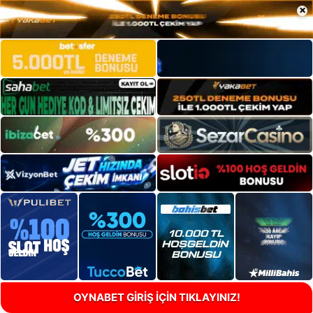
×
OYNABET GİRİŞ İÇİN TIKLAYINIZ!