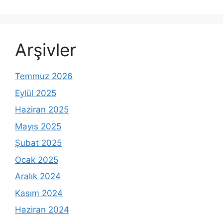
Arşivler
Temmuz 2026
Eylül 2025
Haziran 2025
Mayıs 2025
Şubat 2025
Ocak 2025
Aralık 2024
Kasım 2024
Haziran 2024