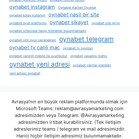
oynabet instagram
Oynabet Kaliteli Oyunlar
oynabet nasil bir site
oynabet kolay kullanım
oynabet sikayet
oynabet oyun platformu
oynabet site girişi
oynabet sitesinde hangi hizmetler bulunmaktadır
oynabet telegram
oynabet slot oyun seçenekleri
oynabet tv canli maç
oynabet tv oyunları
oynabet yardım mobile ile uyumludur
oynabet yasadışı bahis
oynabet yeni adresi
oynabet çekme i̇şlemleri
yeni adresi oynabet
Avrasya'nın en büyük reklam platformunda olmak için
Microsoft Teams:
reklam@avrasyamarketing.com
adresimizden veya Telegram: @Avrasyamarketing
adresimizden irtibat kurabilirsiniz. (Tek iletişim
adreslerimiz teams / telegram ve mail adresimizdir.
Harici hiçbir iletişim adresimiz bulunmamaktadır.