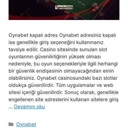
Oynabet kapalı adres Oynabet adresiniz kapalı
ise genellikle giriş seçeneğini kullanmanız
tavsiye edilir. Casino sitesinde sunulan slot
oyunlarının güvenilirliğinin yüksek olması
nedeniyle, bu oyun seçenekleriyle ilgili herhangi
bir güvenlik endişesinin olmayacağından emin
olabilirsiniz. Oynabet casinosundaki bazı slotlar
oldukça güvenilirdir. Tüm uygulamalar ve web
sitesi içeriği güvenilirdir. Sonuç olarak, genellikle
engellenen site adreslerini kullanan sitelere giriş
…
Devamını oku
Kategoriler
Oynabet