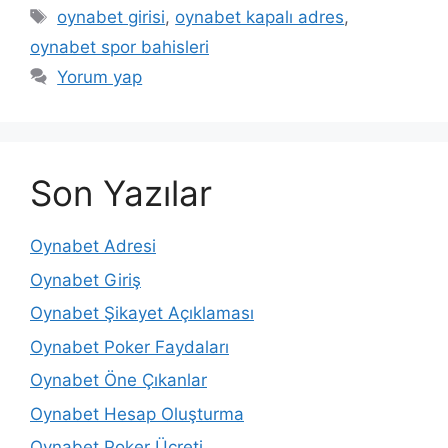
Etiketler
oynabet girisi
,
oynabet kapalı adres
,
oynabet spor bahisleri
Yorum yap
Son Yazılar
Oynabet Adresi
Oynabet Giriş
Oynabet Şikayet Açıklaması
Oynabet Poker Faydaları
Oynabet Öne Çıkanlar
Oynabet Hesap Oluşturma
Oynabet Poker Ücreti