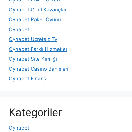
Oynabet Ödül Kazançları
Oynabet Poker Oyunu
Oynabet
Oynabet Ücretsiz Tv
Oynabet Farklı Hizmetler
Oynabet Site Kimliği
Oynabet Casino Bahisleri
Oynabet Finansı
Kategoriler
Oynabet