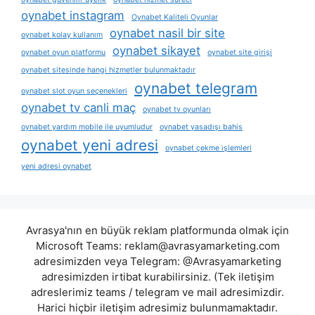
oynabet instagram
Oynabet Kaliteli Oyunlar
oynabet nasil bir site
oynabet kolay kullanım
oynabet sikayet
oynabet oyun platformu
oynabet site girişi
oynabet sitesinde hangi hizmetler bulunmaktadır
oynabet telegram
oynabet slot oyun seçenekleri
oynabet tv canli maç
oynabet tv oyunları
oynabet yardım mobile ile uyumludur
oynabet yasadışı bahis
oynabet yeni adresi
oynabet çekme i̇şlemleri
yeni adresi oynabet
Avrasya'nın en büyük reklam platformunda olmak için
Microsoft Teams:
reklam@avrasyamarketing.com
adresimizden veya Telegram: @Avrasyamarketing
adresimizden irtibat kurabilirsiniz. (Tek iletişim
adreslerimiz teams / telegram ve mail adresimizdir.
Harici hiçbir iletişim adresimiz bulunmamaktadır.