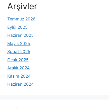
Arşivler
Temmuz 2026
Eylül 2025
Haziran 2025
Mayıs 2025
Şubat 2025
Ocak 2025
Aralık 2024
Kasım 2024
Haziran 2024