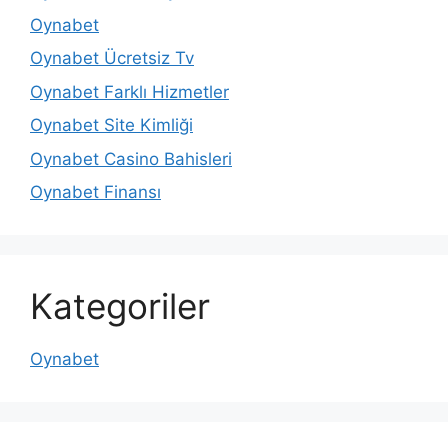
Oynabet
Oynabet Ücretsiz Tv
Oynabet Farklı Hizmetler
Oynabet Site Kimliği
Oynabet Casino Bahisleri
Oynabet Finansı
Kategoriler
Oynabet