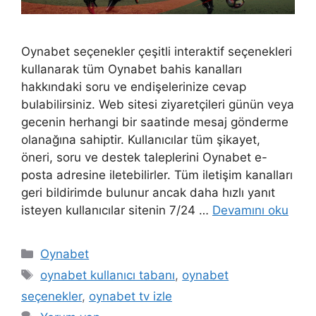
Oynabet seçenekler çeşitli interaktif seçenekleri
kullanarak tüm Oynabet bahis kanalları
hakkındaki soru ve endişelerinize cevap
bulabilirsiniz. Web sitesi ziyaretçileri günün veya
gecenin herhangi bir saatinde mesaj gönderme
olanağına sahiptir. Kullanıcılar tüm şikayet,
öneri, soru ve destek taleplerini Oynabet e-
posta adresine iletebilirler. Tüm iletişim kanalları
geri bildirimde bulunur ancak daha hızlı yanıt
isteyen kullanıcılar sitenin 7/24 …
Devamını oku
Kategoriler
Oynabet
Etiketler
oynabet kullanıcı tabanı
,
oynabet
seçenekler
,
oynabet tv izle