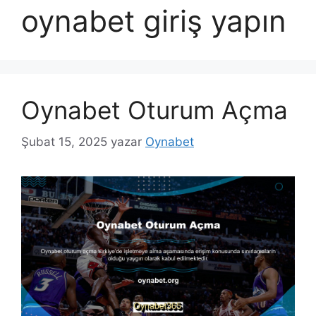
oynabet giriş yapın
Oynabet Oturum Açma
Şubat 15, 2025
yazar
Oynabet