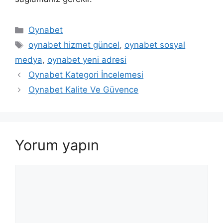
Kategoriler
Oynabet
Etiketler
oynabet hizmet güncel
,
oynabet sosyal
medya
,
oynabet yeni adresi
Oynabet Kategori İncelemesi
Oynabet Kalite Ve Güvence
Yorum yapın
Yorum