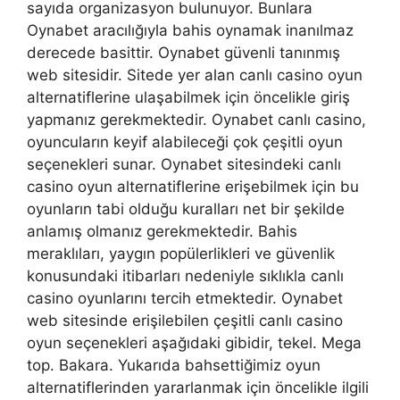
sayıda organizasyon bulunuyor. Bunlara
Oynabet aracılığıyla bahis oynamak inanılmaz
derecede basittir. Oynabet güvenli tanınmış
web sitesidir. Sitede yer alan canlı casino oyun
alternatiflerine ulaşabilmek için öncelikle giriş
yapmanız gerekmektedir. Oynabet canlı casino,
oyuncuların keyif alabileceği çok çeşitli oyun
seçenekleri sunar. Oynabet sitesindeki canlı
casino oyun alternatiflerine erişebilmek için bu
oyunların tabi olduğu kuralları net bir şekilde
anlamış olmanız gerekmektedir. Bahis
meraklıları, yaygın popülerlikleri ve güvenlik
konusundaki itibarları nedeniyle sıklıkla canlı
casino oyunlarını tercih etmektedir. Oynabet
web sitesinde erişilebilen çeşitli canlı casino
oyun seçenekleri aşağıdaki gibidir, tekel. Mega
top. Bakara. Yukarıda bahsettiğimiz oyun
alternatiflerinden yararlanmak için öncelikle ilgili