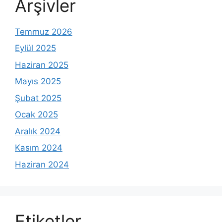
Arşivler
Temmuz 2026
Eylül 2025
Haziran 2025
Mayıs 2025
Şubat 2025
Ocak 2025
Aralık 2024
Kasım 2024
Haziran 2024
Etiketler