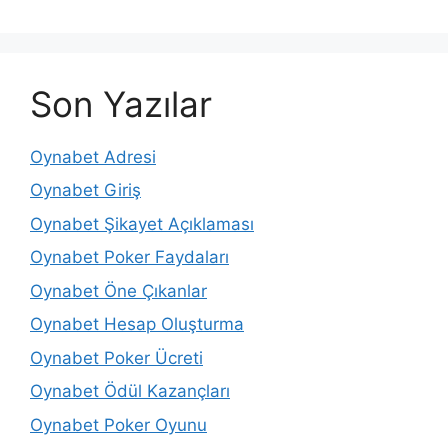
Son Yazılar
Oynabet Adresi
Oynabet Giriş
Oynabet Şikayet Açıklaması
Oynabet Poker Faydaları
Oynabet Öne Çıkanlar
Oynabet Hesap Oluşturma
Oynabet Poker Ücreti
Oynabet Ödül Kazançları
Oynabet Poker Oyunu