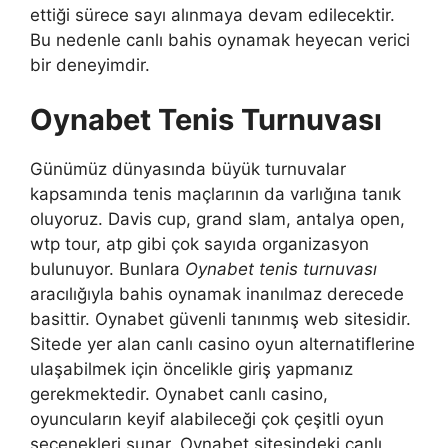
ettiği sürece sayı alınmaya devam edilecektir.
Bu nedenle canlı bahis oynamak heyecan verici
bir deneyimdir.
Oynabet Tenis Turnuvası
Günümüz dünyasında büyük turnuvalar
kapsamında tenis maçlarının da varlığına tanık
oluyoruz. Davis cup, grand slam, antalya open,
wtp tour, atp gibi çok sayıda organizasyon
bulunuyor. Bunlara
Oynabet tenis turnuvası
aracılığıyla bahis oynamak inanılmaz derecede
basittir. Oynabet güvenli tanınmış web sitesidir.
Sitede yer alan canlı casino oyun alternatiflerine
ulaşabilmek için öncelikle giriş yapmanız
gerekmektedir. Oynabet canlı casino,
oyuncuların keyif alabileceği çok çeşitli oyun
seçenekleri sunar. Oynabet sitesindeki canlı