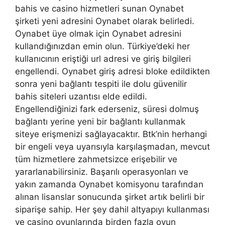
bahis ve casino hizmetleri sunan Oynabet
şirketi yeni adresini Oynabet olarak belirledi.
Oynabet üye olmak için Oynabet adresini
kullandığınızdan emin olun. Türkiye’deki her
kullanıcının eriştiği url adresi ve giriş bilgileri
engellendi. Oynabet giriş adresi bloke edildikten
sonra yeni bağlantı tespiti ile dolu güvenilir
bahis siteleri uzantısı elde edildi.
Engellendiğinizi fark ederseniz, süresi dolmuş
bağlantı yerine yeni bir bağlantı kullanmak
siteye erişmenizi sağlayacaktır. Btk’nin herhangi
bir engeli veya uyarısıyla karşılaşmadan, mevcut
tüm hizmetlere zahmetsizce erişebilir ve
yararlanabilirsiniz. Başarılı operasyonları ve
yakın zamanda Oynabet komisyonu tarafından
alınan lisanslar sonucunda şirket artık belirli bir
siparişe sahip. Her şey dahil altyapıyı kullanması
ve casino oyunlarında birden fazla oyun