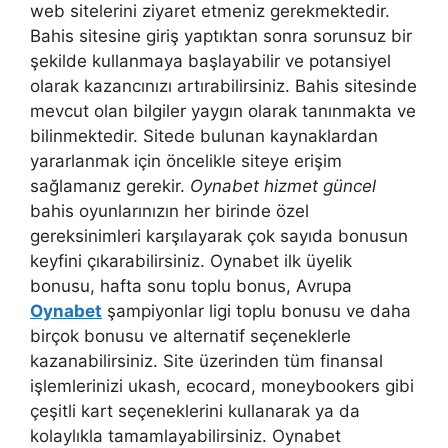
web sitelerini ziyaret etmeniz gerekmektedir.
Bahis sitesine giriş yaptıktan sonra sorunsuz bir
şekilde kullanmaya başlayabilir ve potansiyel
olarak kazancınızı artırabilirsiniz. Bahis sitesinde
mevcut olan bilgiler yaygın olarak tanınmakta ve
bilinmektedir. Sitede bulunan kaynaklardan
yararlanmak için öncelikle siteye erişim
sağlamanız gerekir.
Oynabet hizmet güncel
bahis oyunlarınızın her birinde özel
gereksinimleri karşılayarak çok sayıda bonusun
keyfini çıkarabilirsiniz. Oynabet ilk üyelik
bonusu, hafta sonu toplu bonus, Avrupa
Oynabet
şampiyonlar ligi toplu bonusu ve daha
birçok bonusu ve alternatif seçeneklerle
kazanabilirsiniz. Site üzerinden tüm finansal
işlemlerinizi ukash, ecocard, moneybookers gibi
çeşitli kart seçeneklerini kullanarak ya da
kolaylıkla tamamlayabilirsiniz. Oynabet